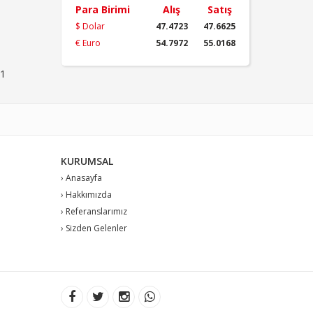
Para Birimi
Alış
Satış
$ Dolar
47.4723
47.6625
€ Euro
54.7972
55.0168
1
KURUMSAL
› Anasayfa
› Hakkımızda
› Referanslarımız
› Sizden Gelenler