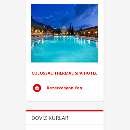
GECE
COLOSSAE THERMAL SPA HOTEL
BÜ
 )
Rezervasyon Yap
R
ap
DÖVIZ KURLARI