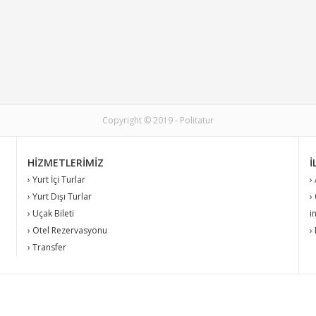
Copyright © 2019 - Politatur
HIZMETLERIMIZ
İ
› Yurt İçi Turlar
›
› Yurt Dışı Turlar
›
› Uçak Bileti
i
› Otel Rezervasyonu
›
› Transfer