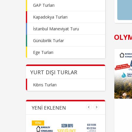
GAP Turları
Kapadokya Turları
İstanbul Maneviyat Turu
OLY
Günübirlik Turlar
Ege Turları
YURT DIŞI TURLAR
Kıbrıs Turları
YENI EKLENEN
YENI
YENI