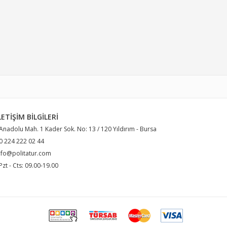
LETIŞIM BILGILERI
 Anadolu Mah. 1 Kader Sok. No: 13 / 120 Yıldırım - Bursa
 0 224 222 02 44
nfo@politatur.com
 Pzt - Cts: 09.00-19.00