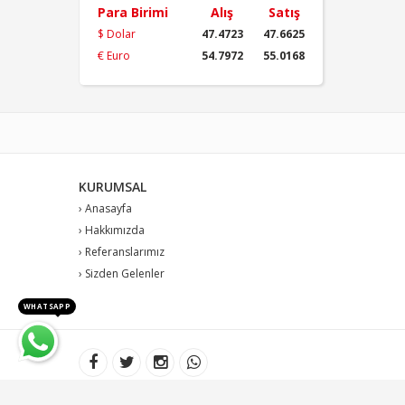
Para Birimi
Alış
Satış
$ Dolar
47.4723
47.6625
€ Euro
54.7972
55.0168
KURUMSAL
› Anasayfa
› Hakkımızda
› Referanslarımız
› Sizden Gelenler
WHATSAPP