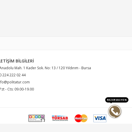
LETIŞIM BILGILERI
 Anadolu Mah. 1 Kader Sok. No: 13 / 120 Yıldırım - Bursa
 0 224 222 02 44
nfo@politatur.com
 Pzt - Cts: 09.00-19.00
REZERVASYON