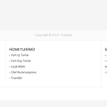
Copyright © 2019 - Politatur
HIZMETLERIMIZ
İ
› Yurt İçi Turlar
›
› Yurt Dışı Turlar
›
› Uçak Bileti
i
› Otel Rezervasyonu
›
› Transfer