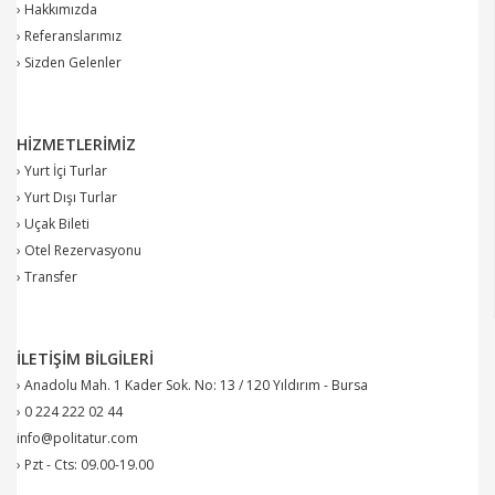
› Hakkımızda
› Referanslarımız
› Sizden Gelenler
HIZMETLERIMIZ
› Yurt İçi Turlar
› Yurt Dışı Turlar
› Uçak Bileti
› Otel Rezervasyonu
› Transfer
İLETIŞIM BILGILERI
› Anadolu Mah. 1 Kader Sok. No: 13 / 120 Yıldırım - Bursa
› 0 224 222 02 44
info@politatur.com
› Pzt - Cts: 09.00-19.00