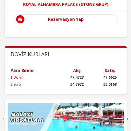
ROYAL ALHAMBRA PALACE (STONE GRUP)
Rezervasyon Yap
DÖVIZ KURLARI
Para Birimi
Alış
Satış
$ Dolar
47.4723
47.6625
€ Euro
54.7972
55.0168