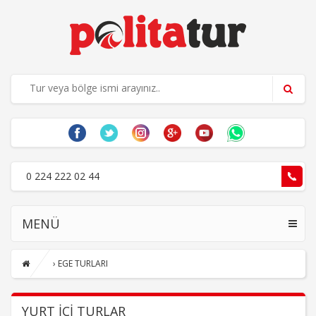
0 224 222 02 44
MENÜ
›
EGE TURLARI
YURT İÇI TURLAR