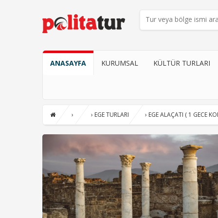
ANASAYFA
KURUMSAL
KÜLTÜR TURLARI
›
›
EGE TURLARI
›
EGE ALAÇATI ( 1 GECE K