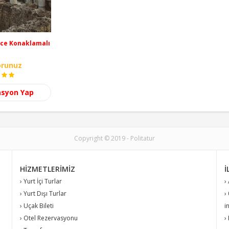
Gece Konaklamalı
orunuz
asyon Yap
Copyright © 2019 - Politatur
HIZMETLERIMIZ
İ
› Yurt İçi Turlar
›
› Yurt Dışı Turlar
›
› Uçak Bileti
i
› Otel Rezervasyonu
›