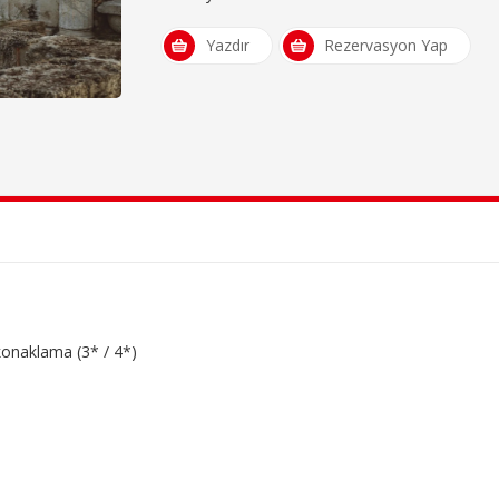
Yazdır
Rezervasyon Yap
konaklama (3* / 4*)