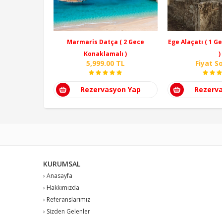
Marmaris Datça ( 2 Gece
Ege Alaçatı ( 1 
Konaklamalı )
)
5,999.00 TL
Fiyat S
Rezervasyon Yap
Rezerv
KURUMSAL
› Anasayfa
› Hakkımızda
› Referanslarımız
› Sizden Gelenler