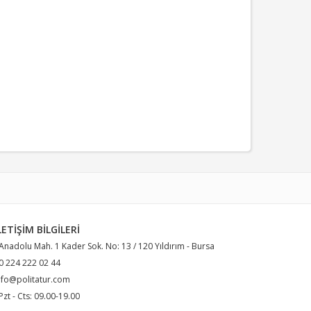
LETIŞIM BILGILERI
 Anadolu Mah. 1 Kader Sok. No: 13 / 120 Yıldırım - Bursa
 0 224 222 02 44
nfo@politatur.com
 Pzt - Cts: 09.00-19.00