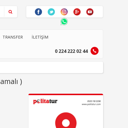
TRANSFER
İLETIŞIM
0 224 222 02 44
amalı )